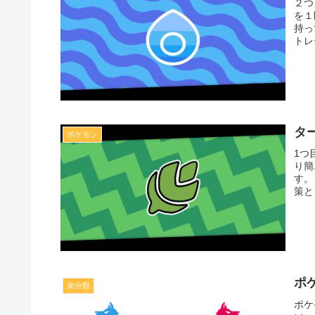
２つ
を１
持っ
トレ
タ
ポケモン
1つ
り簡
す。
策と
ポ
未分類
ポケ