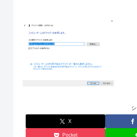
シ
X
Pocket