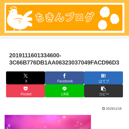
2019111601334600-
3C66B776DB1AA06323037049FACD96D3
X
Facebook
はてブ
Pocket
LINE
コピー
2019/11/18