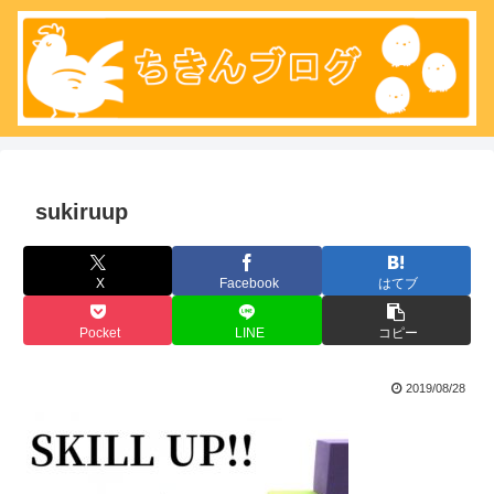
sukiruup
X
Facebook
はてブ
Pocket
LINE
コピー
2019/08/28